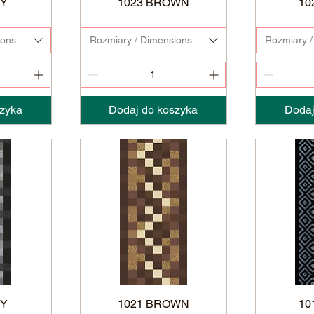
EY
1023 BROWN
10
ions
Rozmiary / Dimensions
Rozmiary /
zyka
Dodaj do koszyka
Dodaj
EY
1021 BROWN
10