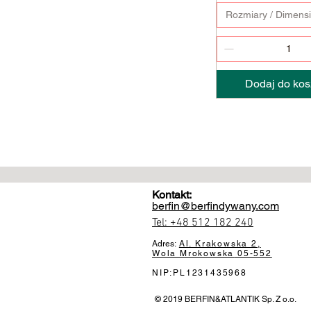
Rozmiary / Dimens
Dodaj do kos
Kontakt:
berfin@berfindywany.com
Tel: +48 512 182 240
Adres:
Al. Krakowska 2,
Wola Mrokowska
05-552
NIP:PL1231435968
© 2019 BERFIN&ATLANTIK Sp. Z o.o.