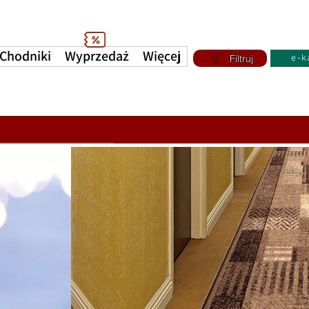
Chodniki
Wyprzedaż
Więcej
Filtruj
e-k