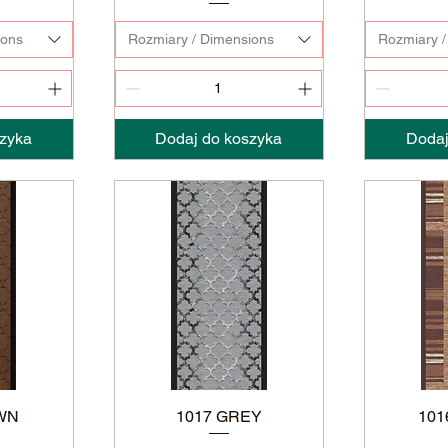
ions
Rozmiary / Dimensions
Rozmiary /
zyka
Dodaj do koszyka
Dodaj
WN
1017 GREY
10