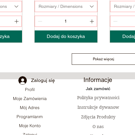
ions
Rozmiary / Dimensions
Rozmiary /
zyka
Dodaj do koszyka
Dodaj
Pokaż więcej
Informacje
Zaloguj się
Jak zamówić
Profil
Polityka prywatności
Moje Zamówienia
Instrukcje dywanow
Mój Adres
Programlarım
Zdjęcia Produkty
Moje Konto
O nas
Zaloguj