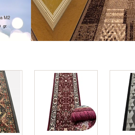
a M2
gr.