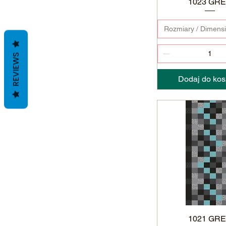
1023 GR
Rozmiary / Dimens
REVIEWS
Dodaj do kos
1021 GR