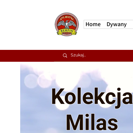
Home
Dywany
Kolekcj
Milas