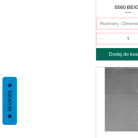
5560 BEI
Rozmiary / Dimens
Dodaj do kos
REVIEWS