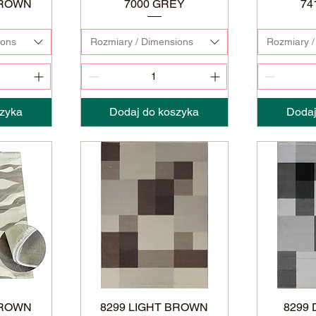
BROWN
7000 GREY
74
ions
Rozmiary / Dimensions
Rozmiary /
zyka
Dodaj do koszyka
Dodaj
BROWN
8299 LIGHT BROWN
8299