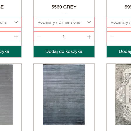
GE
5560 GREY
69
ions
Rozmiary / Dimensions
Rozmiary /
zyka
Dodaj do koszyka
Dodaj