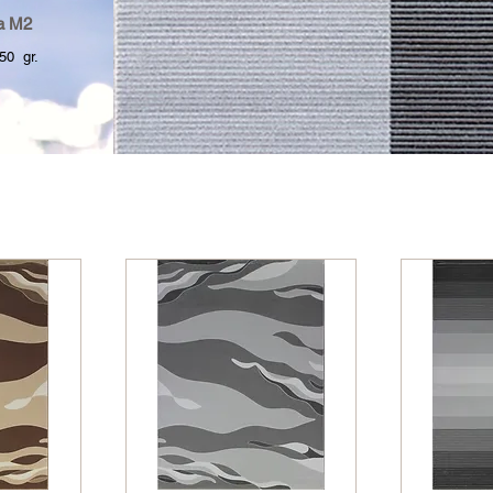
a M2
gr.