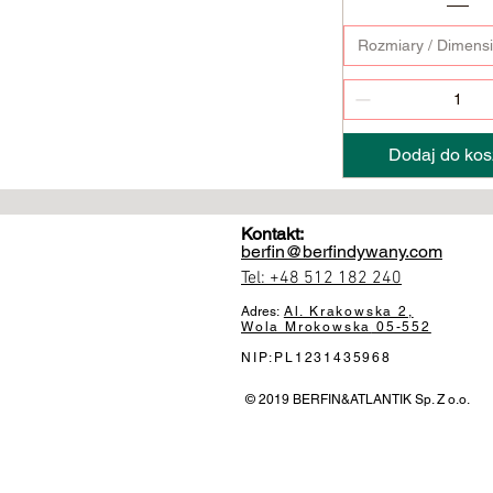
Rozmiary / Dimens
Dodaj do kos
Kontakt:
berfin@berfindywany.com
Tel: +48 512 182 240
Adres:
Al. Krakowska 2,
Wola Mrokowska
05-552
NIP:PL1231435968
© 2019 BERFIN&ATLANTIK Sp. Z o.o.