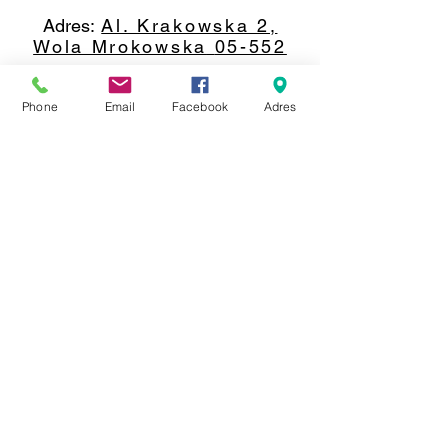
Adres:
Al. Krakowska 2,
Wola Mrokowska
05-552
NIP:PL1231435968
Phone
Email
Facebook
Adres
Kontakt:
berfin@berfindywany.com
Tel: +48 512 182 240
Godziny Pracy:
Poniedziałek - Piątek:
09.00 - 17.00
Weekendy : Zamknięte
© 2019 BERFIN&ATLANTIK Sp. Z o.o.
*Producent informuje,że niektóre dywany i chodniki mogą różnić się
wymiarami +/-5% ze względu na materiał.
-
*Sprzedawca informuje, iż zdjęcia prezentujące oferowany Towar mają jedynie charakter
poglądowy. Rzeczywisty wygląd w tym w szczególności
kolor
i struktura materiału mogą
odbiegać od prezentowanego na zdjęciach.