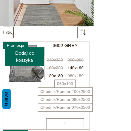
Filtruj
3602 GREY
Promocja
Dodaj do
koszyka
240x330
200x290
160x220
140x190
120x180
080x150
060x100
Chodnik/Runner 100x2500
REVIEWS
Chodnik/Runner 080x2500
Chodnik/Runner 070x2500