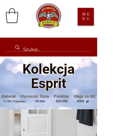
ME
NU
Kolek
cja
Esprit
Materiał Wysokość Runa Punktów Waga za M2
10
mm 520
.000 2000 gr.
%100
Poly
este
r