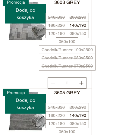
3603 GREY
Promocja
Dodaj do
koszyka
240x330
200x290
160x220
140x190
120x180
080x150
060x100
Chodnik/Runner 100x2500
Chodnik/Runner 080x2500
Chodnik/Runner 070x2500
3605 GREY
Promocja
Dodaj do
koszyka
240x330
200x290
160x220
140x190
120x180
080x150
060x100