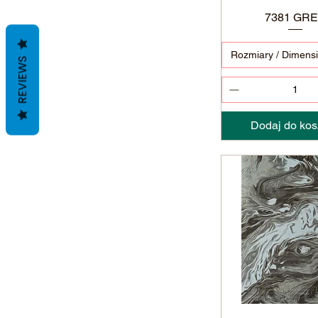
7381 GR
Podgląd
Rozmiary / Dimens
REVIEWS
Dodaj do kos