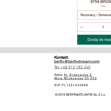
9759 BRO
Podgląd
Rozmiary / Dimens
Dodaj do kos
Kontakt:
berfin@berfindywany.com
Tel: +48 512 182 240
Adres:
Al. Krakowska 2,
Wola Mrokowska
05-552
NIP:PL1231435968
© 2019 BERFIN&ATLANTIK Sp. Z o.o.