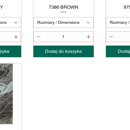
EY
7386 BROWN
Podgląd
97
ions
Rozmiary / Dimensions
Rozmiary /
zyka
Dodaj do koszyka
Dodaj