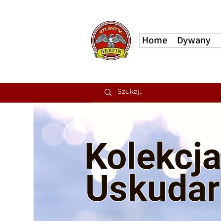
Home
Dywany
Kolek
cj
Uskudar