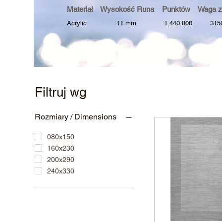
Materiał Wysokość Runa Punktów Waga z
Acrylic 11 mm 1.440.800 3150 
Filtruj wg
Rozmiary / Dimensions
080x150
160x230
200x290
240x330