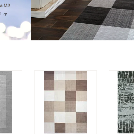
a M2
gr.