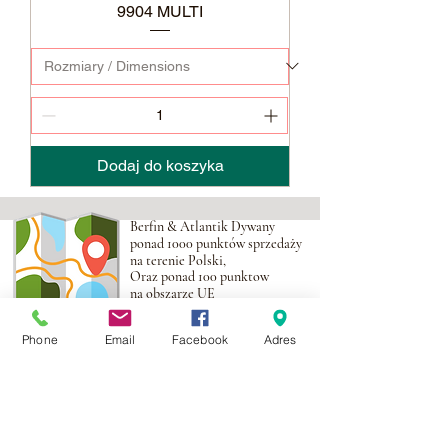
9904 MULTI
Dodaj do koszyka
Berfin & Atlantik Dywany
ponad 1000 punktów sprzedaży
na terenie Polski,
Oraz ponad 100 punktow
na obszarze UE
Phone
Email
Facebook
Adres
Adres:
Al. Krakowska 2,
Wola Mrokowska
05-552
NIP:PL1231435968
Kontakt: