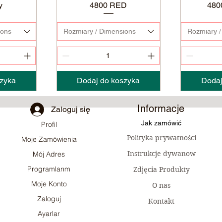
y
4800 RED
48
ions
Rozmiary / Dimensions
Rozmiary /
zyka
Dodaj do koszyka
Dodaj
Informacje
Zaloguj się
Jak zamówić
Profil
Polityka prywatności
Moje Zamówienia
Instrukcje dywanow
Mój Adres
Programlarım
Zdjęcia Produkty
Moje Konto
O nas
Zaloguj
Kontakt
Ayarlar