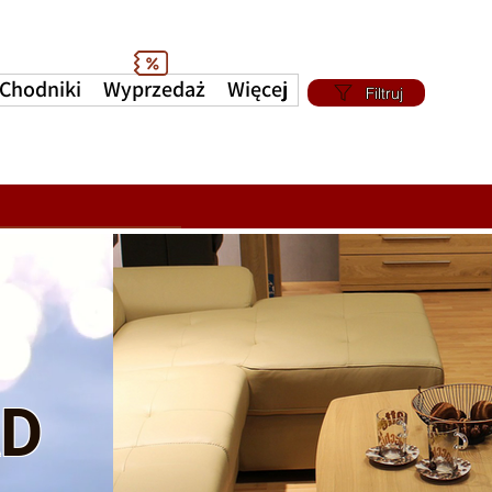
Chodniki
Wyprzedaż
Więcej
Filtruj
e-k
a
D