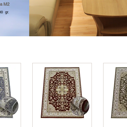
a M2
 gr.