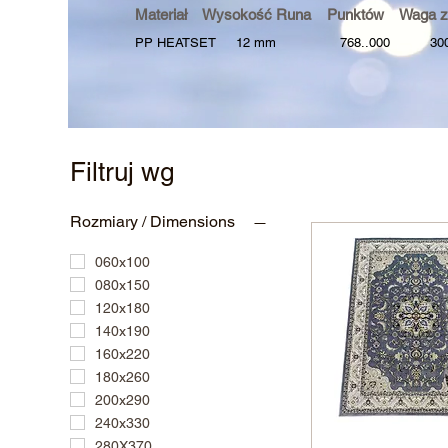
Materiał Wysokość Runa Punktów Waga z
PP HEATSET 12 mm 768..000 3000
Filtruj wg
Rozmiary / Dimensions
060x100
080x150
120x180
140x190
160x220
180x260
200x290
240x330
280X370