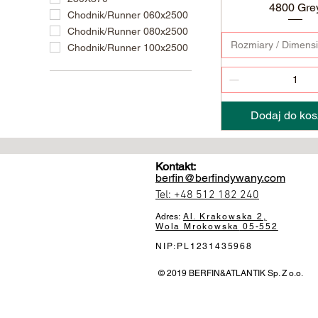
4800 Gre
Chodnik/Runner 060x2500
Chodnik/Runner 080x2500
Rozmiary / Dimens
Chodnik/Runner 100x2500
Dodaj do kos
Kontakt:
berfin@berfindywany.com
Tel: +48 512 182 240
Adres:
Al. Krakowska 2,
Wola Mrokowska
05-552
NIP:PL1231435968
© 2019 BERFIN&ATLANTIK Sp. Z o.o.