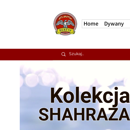
Home
Dywany
Kolek
cj
SHAHRAZA