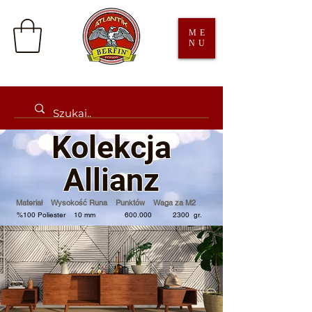
ME
NU
Kolek
cja
Allianz
Materiał Wysokość Runa Punktów Waga za M2
%100 Poliester 10 mm 600.000 2300 gr.