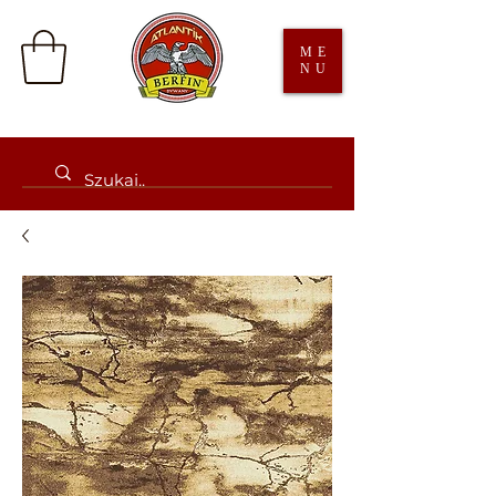
ME
NU