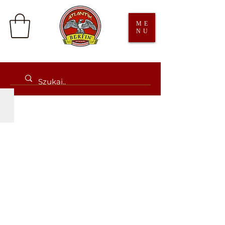
ME
NU
Adora
Promocja