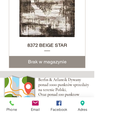
8372 BEIGE STAR
Brak w magazynie
Berfin & Atlantik Dywany
ponad 1000 punktów sprzedaży
na terenie Polski,
Oraz ponad 100 punktow
na obszarze UE
Phone
Email
Facebook
Adres
Adres:
Al. Krakowska 2,
Wola Mrokowska
05-552