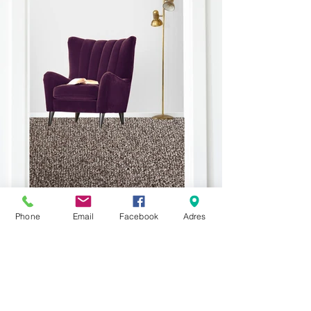
*skontaktuj
się ze sprzedawcą
Phone
Email
Facebook
Adres
w sprawie ceny i dostępności