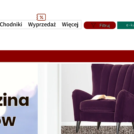
Chodniki
Wyprzedaż
Więcej
Filtruj
e-k
ina
ow