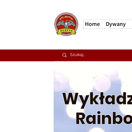
Home
Dywany
Wykładz
Rainb