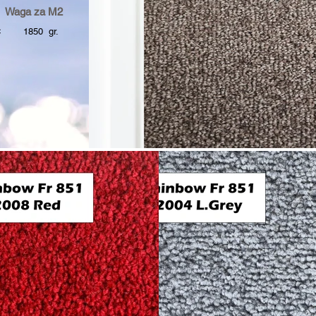
 Waga za M2
C
1850 gr.