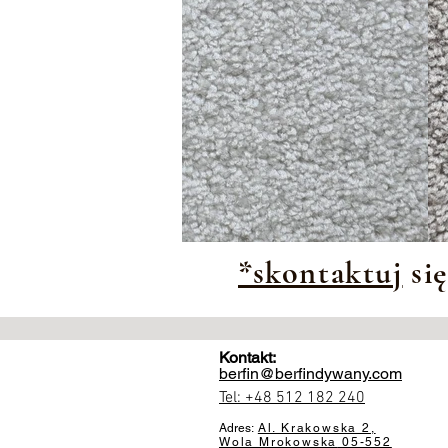
*skontaktuj
się
Kontakt:
berfin@berfindywany.com
Tel: +48 512 182 240
Adres:
Al. Krakowska 2,
Wola Mrokowska
05-552