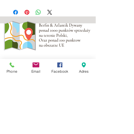
Berfin & Atlantik Dywany
ponad 1000 punktów sprzedaży
na terenie Polski,
Oraz ponad 100 punktow
na obszarze UE
Adres:
Al. Krakowska 2,
Wola Mrokowska
05-552
Phone
Email
Facebook
Adres
NIP:PL1231435968
Kontakt:
berfin@berfindywany.com
Tel: +48 512 182 240
Godziny Pracy:
Poniedziałek - Piątek:
09.00 - 17.00
Weekendy : Zamknięte