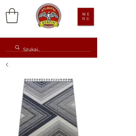
ME
NU