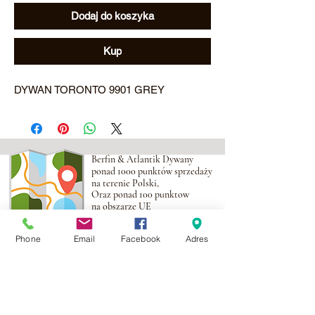
Dodaj do koszyka
Kup
DYWAN TORONTO 9901 GREY
Berfin & Atlantik Dywany
ponad 1000 punktów sprzedaży
na terenie Polski,
Oraz ponad 100 punktow
na obszarze UE
Phone
Email
Facebook
Adres
Adres:
Al. Krakowska 2,
Wola Mrokowska
05-552
NIP:PL1231435968