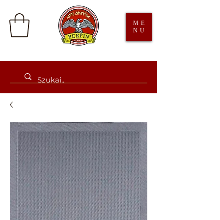
ME
NU