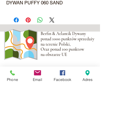
DYWAN PUFFY 060 SAND
Berfin & Atlantik Dywany
ponad 1000 punktów sprzedaży
na terenie Polski,
Oraz ponad 100 punktow
na obszarze UE
Adres:
Al. Krakowska 2,
Wola Mrokowska
05-552
Phone
Email
Facebook
Adres
NIP:PL1231435968
Kontakt:
berfin@berfindywany.com
Tel: +48 512 182 240
Godziny Pracy:
Poniedziałek - Piątek:
09.00 - 17.00