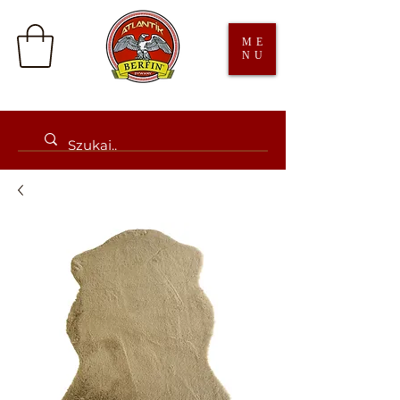
ME
NU