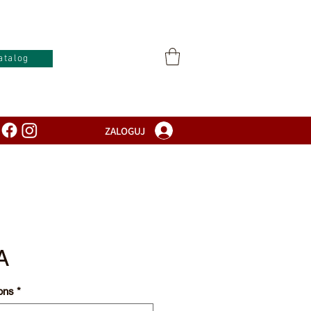
atalog
ZALOGUJ
A
ons
*