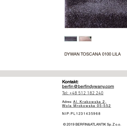
DYWAN TOSCANA 0100 LILA
Kontakt:
berfin@berfindywany.com
Tel: +48 512 182 240
Adres:
Al. Krakowska 2,
Wola Mrokowska
05-552
NIP:PL1231435968
© 2019 BERFIN&ATLANTIK Sp. Z o.o.