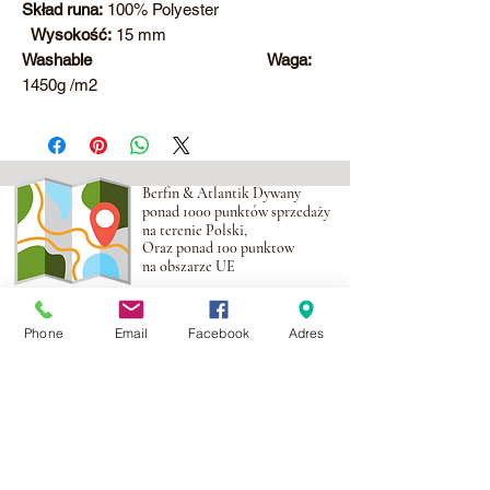
Skład runa:
100% Polyester
Wysokość:
15 mm
Washable
Waga:
1450g /m2
Berfin & Atlantik Dywany
ponad 1000 punktów sprzedaży
na terenie Polski,
Oraz ponad 100 punktow
na obszarze UE
Adres:
Al. Krakowska 2,
Phone
Email
Facebook
Adres
Wola Mrokowska
05-552
NIP:PL1231435968
Kontakt:
berfin@berfindywany.com