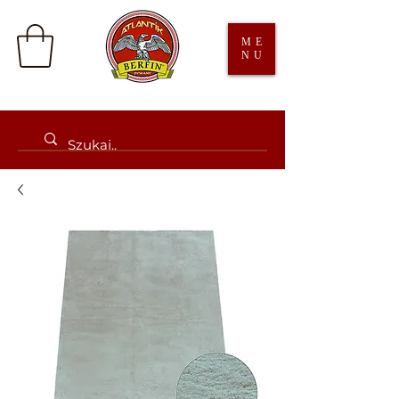
ME
NU