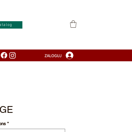
atalog
ZALOGUJ
IGE
ons
*