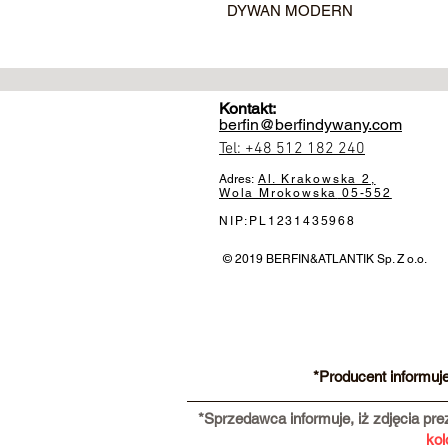
DYWAN MODERN
Kontakt:
berfin@berfindywany.com
Tel: +48 512 182 240
Adres:
Al. Krakowska 2,
Wola Mrokowska
05-552
NIP:PL1231435968
© 2019 BERFIN&ATLANTIK Sp. Z o.o.
*Producent informuj
*Sprzedawca informuje, iż zdjęcia pr
kol