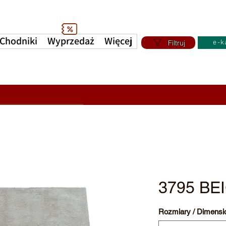
Chodniki
Wyprzedaż
Więcej
Filtruj
e-k
3795 BE
Rozmiary / Dimensi