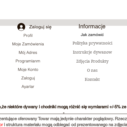
Informacje
Zaloguj się
Jak zamówić
Profil
Polityka prywatności
Moje Zamówienia
Instrukcje dywanow
Mój Adres
Programlarım
Zdjęcia Produkty
Moje Konto
O nas
Zaloguj
Kontakt
Ayarlar
e,że niektóre dywany i chodniki mogą różnić się wymiarami +/-5% ze 
-
ezentujące oferowany Towar mają jedynie charakter poglądowy. Rze
or
i struktura materiału mogą odbiegać od prezentowanego na zdjęci