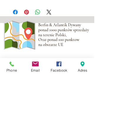
Berfin & Atlantik Dywany
ponad 1000 punktów sprzedaży
na terenie Polski,
Oraz ponad 100 punktow
na obszarze UE
Adres:
Al. Krakowska 2,
Wola Mrokowska
05-552
Phone
Email
Facebook
Adres
NIP:PL1231435968
Kontakt:
berfin@berfindywany.com
Tel: +48 512 182 240
Godziny Pracy:
Poniedziałek - Piątek:
09.00 - 17.00
Weekendy : Zamknięte