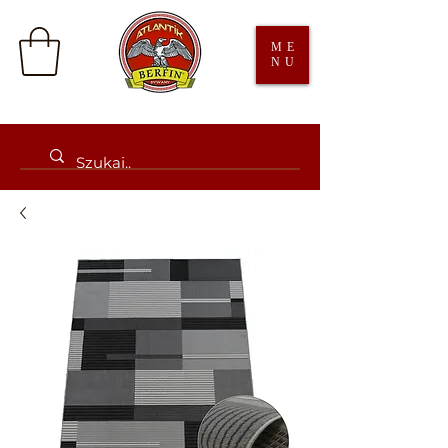
ME
NU