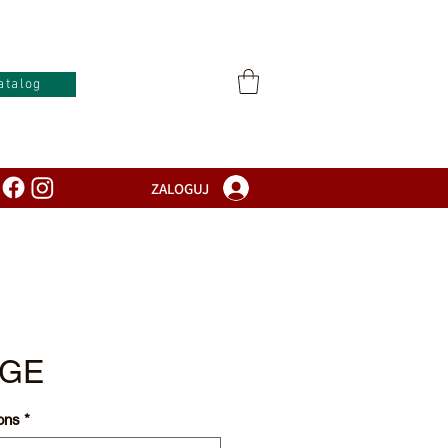
atalog
ZALOGUJ
IGE
ons
*