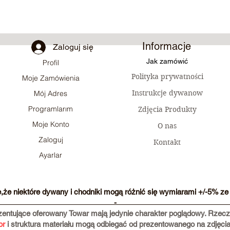
Informacje
Zaloguj się
Jak zamówić
Profil
Polityka prywatności
Moje Zamówienia
Instrukcje dywanow
Mój Adres
Programlarım
Zdjęcia Produkty
Moje Konto
O nas
Zaloguj
Kontakt
Ayarlar
e,że niektóre dywany i chodniki mogą różnić się wymiarami +/-5% ze 
-
ezentujące oferowany Towar mają jedynie charakter poglądowy. Rze
or
i struktura materiału mogą odbiegać od prezentowanego na zdjęci