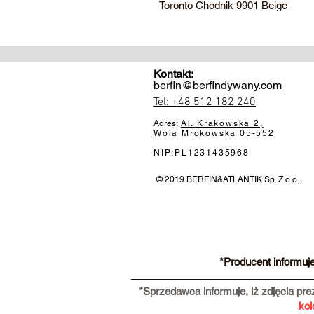
Toronto Chodnik 9901 Beige
Kontakt:
berfin@berfindywany.com
Tel: +48 512 182 240
Adres:
Al. Krakowska 2,
Wola Mrokowska
05-552
NIP:PL1231435968
© 2019 BERFIN&ATLANTIK Sp. Z o.o.
*Producent informuj
*Sprzedawca informuje, iż zdjęcia pr
kol