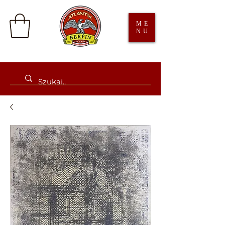
ME
NU