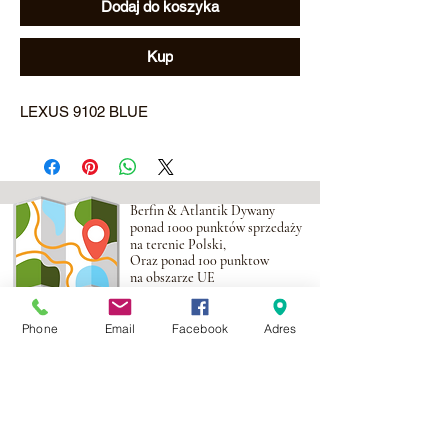
Dodaj do koszyka
Kup
LEXUS 9102 BLUE
Berfin & Atlantik Dywany
ponad 1000 punktów sprzedaży
na terenie Polski,
Oraz ponad 100 punktow
na obszarze UE
Phone
Email
Facebook
Adres
Adres:
Al. Krakowska 2,
Wola Mrokowska
05-552
NIP:PL1231435968
Kontakt: