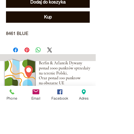
Dodaj do koszyka
Kup
8461 BLUE
Berfin & Atlantik Dywany
ponad 1000 punktów sprzedaży
na terenie Polski,
Oraz ponad 100 punktow
na obszarze UE
Phone
Email
Facebook
Adres
Adres:
Al. Krakowska 2,
Wola Mrokowska
05-552
NIP:PL1231435968
Kontakt: