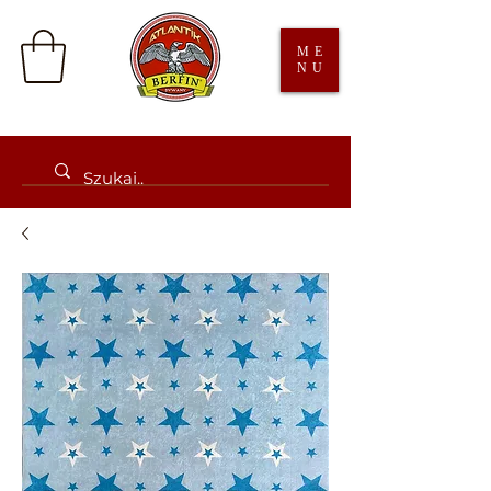
ME
NU