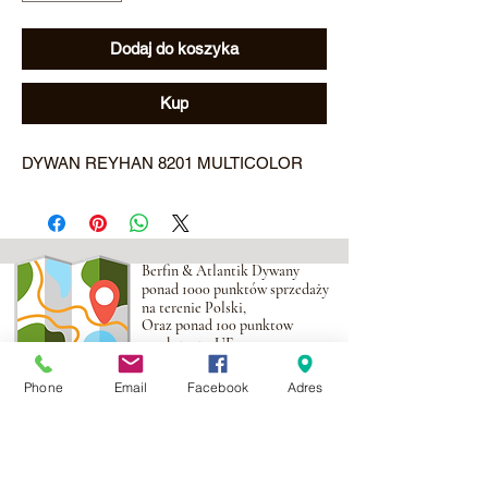
Dodaj do koszyka
Kup
DYWAN REYHAN 8201 MULTICOLOR
Berfin & Atlantik Dywany
ponad 1000 punktów sprzedaży
na terenie Polski,
Oraz ponad 100 punktow
na obszarze UE
Phone
Email
Facebook
Adres
Adres:
Al. Krakowska 2,
Wola Mrokowska
05-552
NIP:PL1231435968