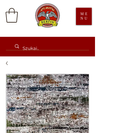
ME
NU