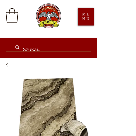
ME
NU