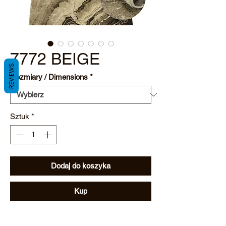
7772 BEIGE
REVIEWS
Rozmiary / Dimensions
*
Sztuk
*
Dodaj do koszyka
Kup