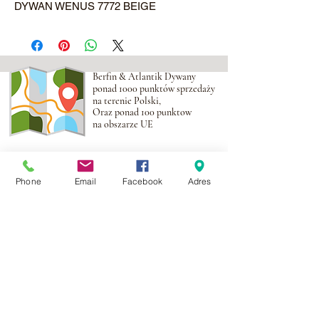
DYWAN WENUS 7772 BEIGE
Berfin & Atlantik Dywany
ponad 1000 punktów sprzedaży
na terenie Polski,
Oraz ponad 100 punktow
na obszarze UE
Adres:
Al. Krakowska 2,
Wola Mrokowska
05-552
Phone
Email
Facebook
Adres
NIP:PL1231435968
Kontakt:
berfin@berfindywany.com
Tel: +48 512 182 240
Godziny Pracy:
Poniedziałek - Piątek:
09.00 - 17.00