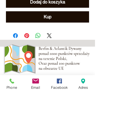
Dodaj do koszyka
Kup
Berfin & Atlantik Dywany
ponad 1000 punktów sprzedaży
na terenie Polski,
Oraz ponad 100 punktow
na obszarze UE
Adres:
Al. Krakowska 2,
Phone
Email
Facebook
Adres
Wola Mrokowska
05-552
NIP:PL1231435968
Kontakt:
berfin@berfindywany.com
Tel: +48 512 182 240