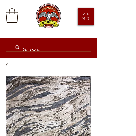
ME
NU