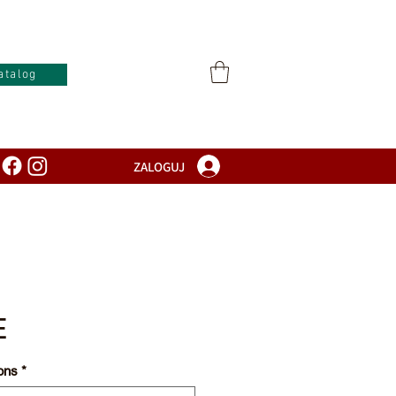
atalog
ZALOGUJ
E
ons
*