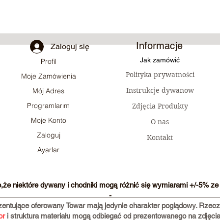
Informacje
Zaloguj się
Jak zamówić
Profil
Polityka prywatności
Moje Zamówienia
Instrukcje dywanow
Mój Adres
Programlarım
Zdjęcia Produkty
Moje Konto
O nas
Zaloguj
Kontakt
Ayarlar
e,że niektóre dywany i chodniki mogą różnić się wymiarami +/-5% ze 
-
ezentujące oferowany Towar mają jedynie charakter poglądowy. Rze
or
i struktura materiału mogą odbiegać od prezentowanego na zdjęci