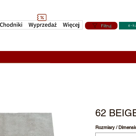
Chodniki
Wyprzedaż
Więcej
Filtruj
e-k
62 BEIG
Rozmiary / Dimensi