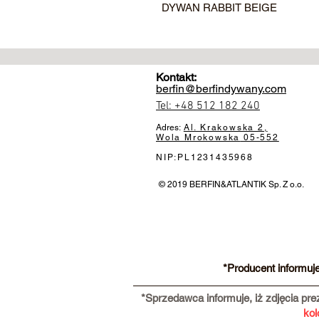
DYWAN RABBIT BEIGE
Kontakt:
berfin@berfindywany.com
Tel: +48 512 182 240
Adres:
Al. Krakowska 2,
Wola Mrokowska
05-552
NIP:PL1231435968
© 2019 BERFIN&ATLANTIK Sp. Z o.o.
*Producent informuj
*Sprzedawca informuje, iż zdjęcia pr
kol