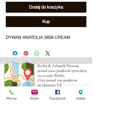
Dodaj do koszyka
Kup
DYWAN ANATOLIA 5858 CREAM
Berfin & Atlantik Dywany
ponad 1000 punktów sprzedaży
na terenie Polski,
Oraz ponad 100 punktow
na obszarze UE
Phone
Email
Facebook
Adres
Adres:
Al. Krakowska 2,
Wola Mrokowska
05-552
NIP:PL1231435968