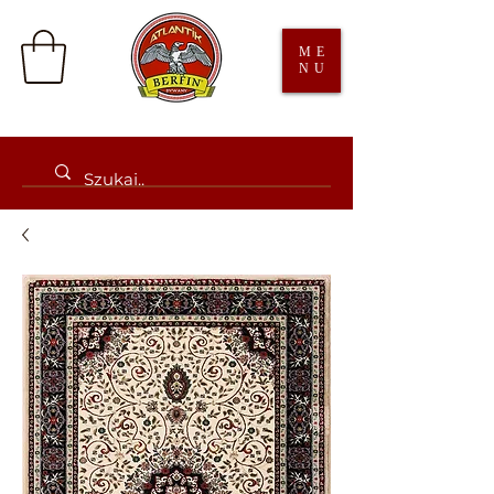
ME
NU