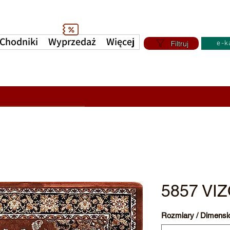
Chodniki
Wyprzedaż
Więcej
Filtruj
e-k
5857 VI
Rozmiary / Dimensi