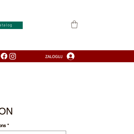
atalog
ZALOGUJ
ZON
ons
*