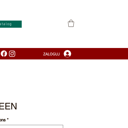
atalog
ZALOGUJ
REEN
ons
*