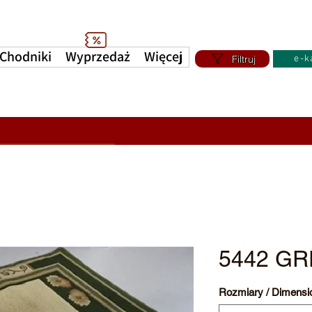
Chodniki
Wyprzedaż
Więcej
Filtruj
e-k
5442 G
Rozmiary / Dimensi