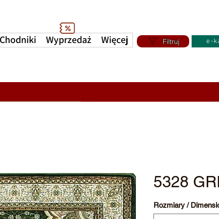
Chodniki
Wyprzedaż
Więcej
Filtruj
e-k
5328 G
Rozmiary / Dimensi