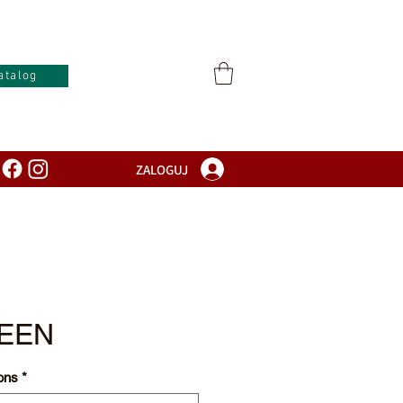
atalog
ZALOGUJ
REEN
ons
*