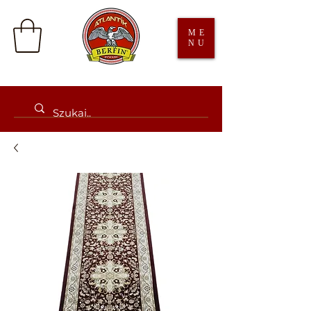
ME
NU