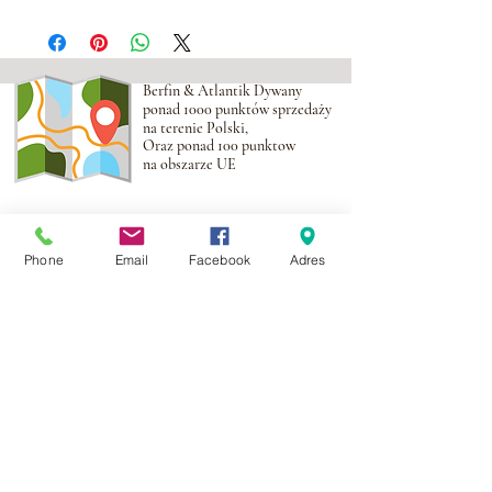
Berfin & Atlantik Dywany
ponad 1000 punktów sprzedaży
na terenie Polski,
Oraz ponad 100 punktow
na obszarze UE
Adres:
Al. Krakowska 2,
Wola Mrokowska
05-552
Phone
Email
Facebook
Adres
NIP:PL1231435968
Kontakt:
berfin@berfindywany.com
Tel: +48 512 182 240
Godziny Pracy:
Poniedziałek - Piątek:
09.00 - 17.00
Weekendy : Zamknięte