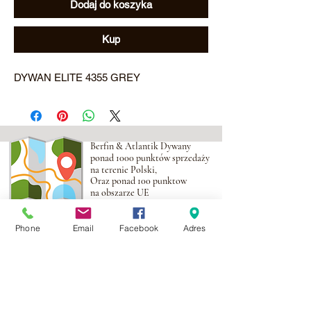
Dodaj do koszyka
Kup
DYWAN ELITE 4355 GREY
Berfin & Atlantik Dywany
ponad 1000 punktów sprzedaży
na terenie Polski,
Oraz ponad 100 punktow
na obszarze UE
Phone
Email
Facebook
Adres
Adres:
Al. Krakowska 2,
Wola Mrokowska
05-552
NIP:PL1231435968
Kontakt: