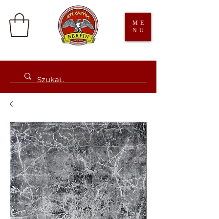
ME
NU