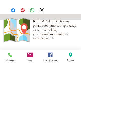
Berfin & Atlantik Dywany
ponad 1000 punktów sprzedaży
na terenie Polski,
Oraz ponad 100 punktow
na obszarze UE
Adres:
Al. Krakowska 2,
Wola Mrokowska
05-552
Phone
Email
Facebook
Adres
NIP:PL1231435968
Kontakt:
berfin@berfindywany.com
Tel: +48 512 182 240
Godziny Pracy:
Poniedziałek - Piątek:
09.00 - 17.00
Weekendy : Zamknięte