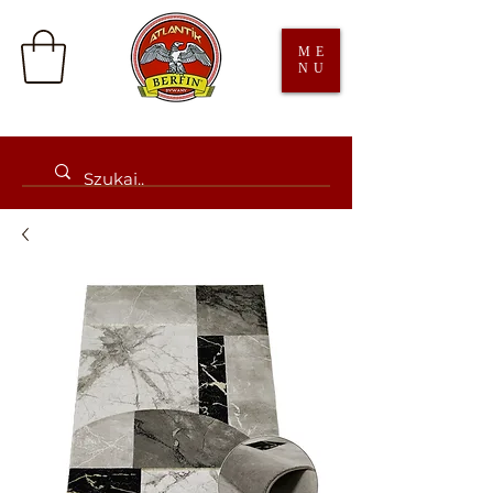
ME
NU