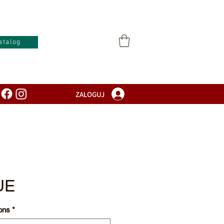
atalog
ZALOGUJ
UE
ons
*