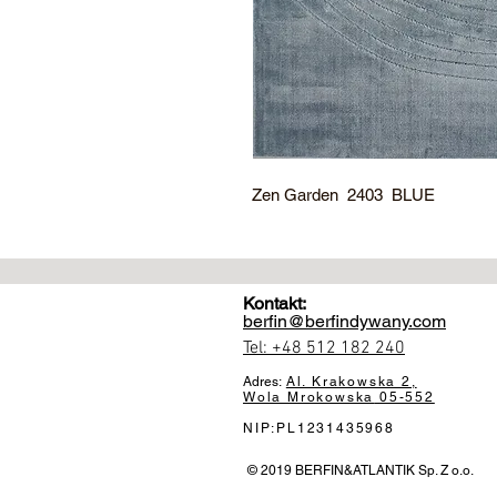
Zen Garden 2403 BLUE
Kontakt:
berfin@berfindywany.com
Tel: +48 512 182 240
Adres:
Al. Krakowska 2,
Wola Mrokowska
05-552
NIP:PL1231435968
© 2019 BERFIN&ATLANTIK Sp. Z o.o.