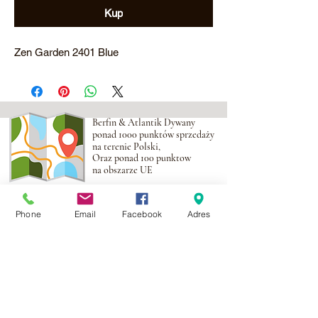
Kup
Zen Garden 2401 Blue
Berfin & Atlantik Dywany
ponad 1000 punktów sprzedaży
na terenie Polski,
Oraz ponad 100 punktow
na obszarze UE
Adres:
Al. Krakowska 2,
Phone
Email
Facebook
Adres
Wola Mrokowska
05-552
NIP:PL1231435968
Kontakt:
berfin@berfindywany.com
Tel: +48 512 182 240