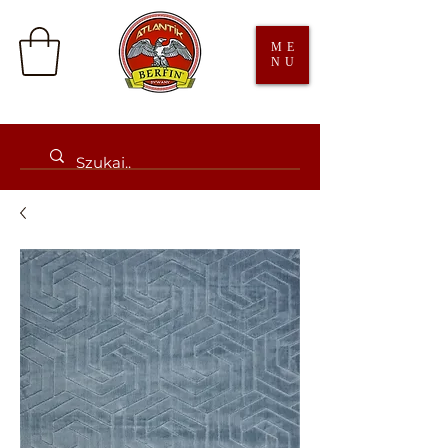
ME
NU