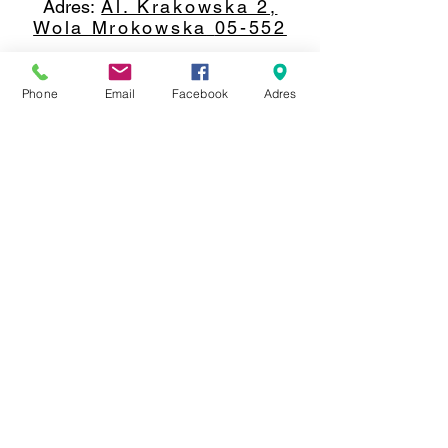
Adres:
Al. Krakowska 2,
Wola Mrokowska
05-552
NIP:PL1231435968
Phone
Email
Facebook
Adres
Kontakt:
berfin@berfindywany.com
Tel: +48 512 182 240
Godziny Pracy:
Poniedziałek - Piątek:
09.00 - 17.00
Weekendy : Zamknięte
© 2019 BERFIN&ATLANTIK Sp. Z o.o.
*Producent informuje,że niektóre dywany i chodniki mogą różnić się
wymiarami +/-5% ze względu na materiał.
-
*Sprzedawca informuje, iż zdjęcia prezentujące oferowany Towar mają jedynie charakter
poglądowy. Rzeczywisty wygląd w tym w szczególności
kolor
i struktura materiału mogą
odbiegać od prezentowanego na zdjęciach.