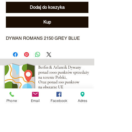
Dodaj do koszyka
Kup
DYWAN ROMANS 2150 GREY BLUE
Berfin & Atlantik Dywany
ponad 1000 punktów sprzedaży
na terenie Polski,
Oraz ponad 100 punktow
na obszarze UE
Phone
Email
Facebook
Adres
Adres:
Al. Krakowska 2,
Wola Mrokowska
05-552
NIP:PL1231435968