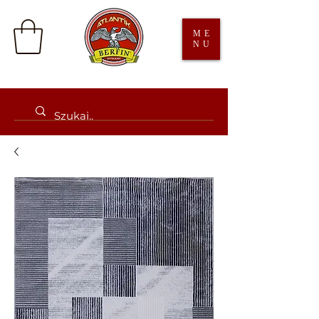
ME
NU