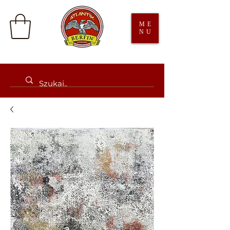
ME
NU