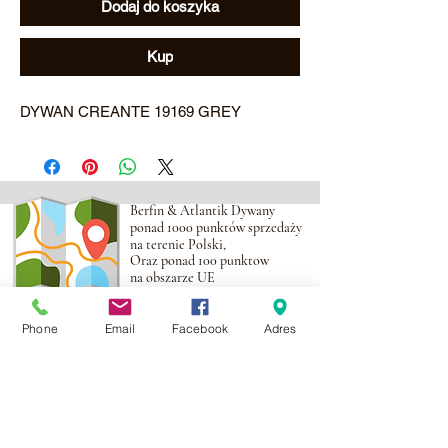
Dodaj do koszyka
Kup
DYWAN CREANTE 19169 GREY
Berfin & Atlantik Dywany
ponad 1000 punktów sprzedaży
na terenie Polski,
Oraz ponad 100 punktow
na obszarze UE
Phone
Email
Facebook
Adres
Adres:
Al. Krakowska 2,
Wola Mrokowska
05-552
NIP:PL1231435968
Kontakt: