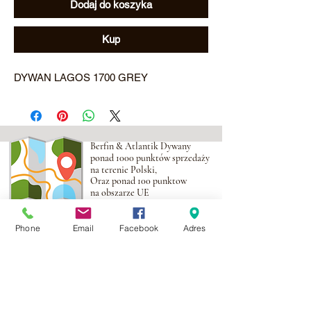
Dodaj do koszyka
Kup
DYWAN LAGOS 1700 GREY
Berfin & Atlantik Dywany
ponad 1000 punktów sprzedaży
na terenie Polski,
Oraz ponad 100 punktow
na obszarze UE
Phone
Email
Facebook
Adres
Adres:
Al. Krakowska 2,
Wola Mrokowska
05-552
NIP:PL1231435968
Kontakt: