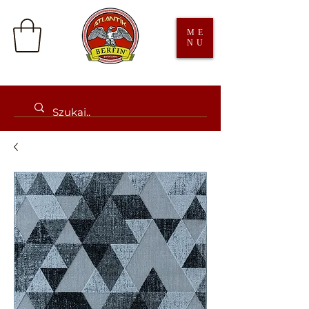
ME
NU