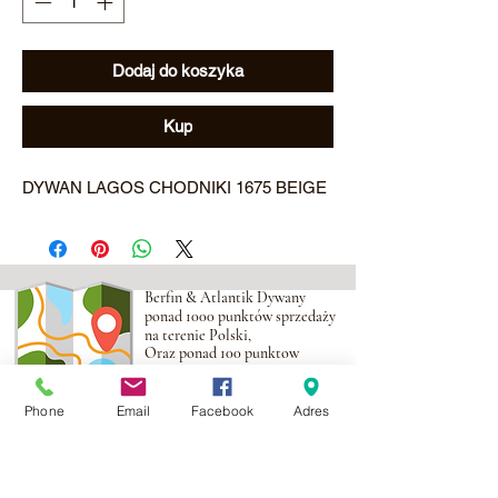
Dodaj do koszyka
Kup
DYWAN LAGOS CHODNIKI 1675 BEIGE
Berfin & Atlantik Dywany
ponad 1000 punktów sprzedaży
na terenie Polski,
Oraz ponad 100 punktow
na obszarze UE
Phone
Email
Facebook
Adres
Adres:
Al. Krakowska 2,
Wola Mrokowska
05-552