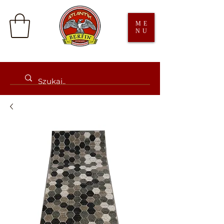
ME
NU