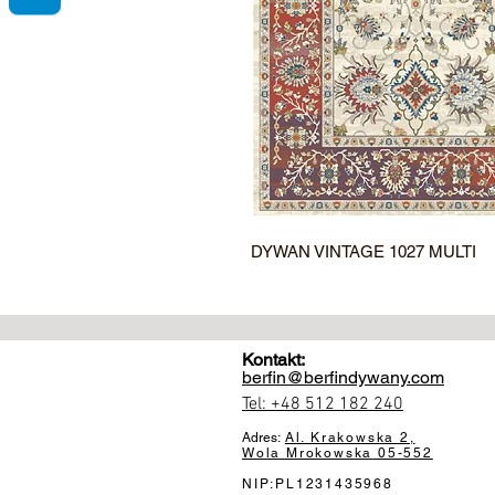
DYWAN VINTAGE 1027 MULTI
Kontakt:
berfin@berfindywany.com
Tel: +48 512 182 240
Adres:
Al. Krakowska 2,
Wola Mrokowska
05-552
NIP:PL1231435968