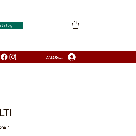
atalog
ZALOGUJ
LTI
ons
*