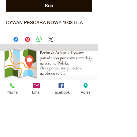
Kup
DYWAN PESCARA NOWY 1003 LILA
Berfin & Atlantik Dywany
ponad 1000 punktów sprzedaży
na terenie Polski,
Oraz ponad 100 punktow
na obszarze UE
Adres:
Al. Krakowska 2,
Phone
Email
Facebook
Adres
Wola Mrokowska
05-552
NIP:PL1231435968
Kontakt:
berfin@berfindywany.com
Tel: +48 512 182 240