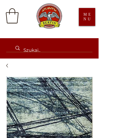
ME
NU