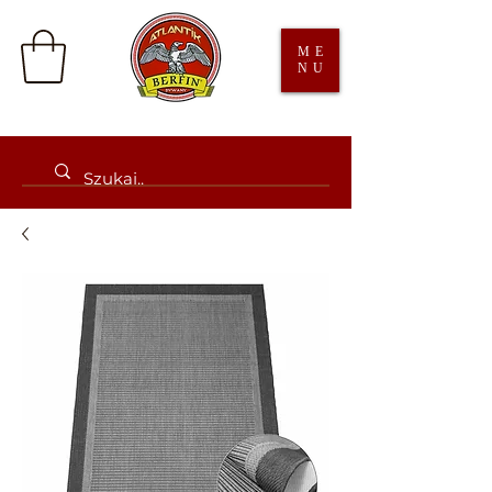
ME
NU