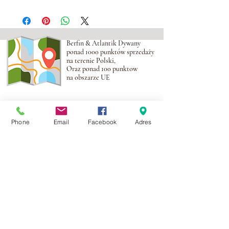
Berfin & Atlantik Dywany
ponad 1000 punktów sprzedaży
na terenie Polski,
Oraz ponad 100 punktow
na obszarze UE
Adres:
Al. Krakowska 2,
Wola Mrokowska
05-552
Phone
Email
Facebook
Adres
NIP:PL1231435968
Kontakt:
berfin@berfindywany.com
Tel: +48 512 182 240
Godziny Pracy:
Poniedziałek - Piątek:
09.00 - 17.00
Weekendy : Zamknięte