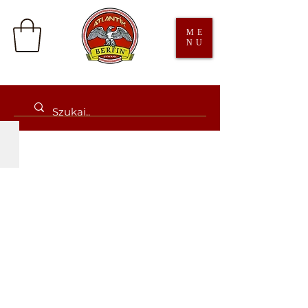
ME
NU
Adora
Promocja