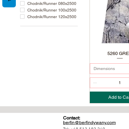
Chodnik/Runner 080x2500
Chodnik/Runner 100x2500
Chodnik/Runner 120x2500
5260 GR
Dimensions
Add to Ca
Contact:
berfin@berfindywany.com