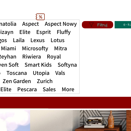
natolia
Aspect
Aspect Nowy
Filtruj
e-k
izayn
Elite
Esprit
Fluffy
gos
Laila
Lexus
Lotus
Miami
Microsofty
Mitra
Reyhan
Riwiera
Royal
ven Soft
Smart Kids
Softyna
o
Toscana
Utopia
Vals
Zen Garden
Zurich
Elite
Pescara
Sales
More