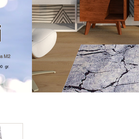
i
a M2
 gr.