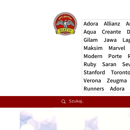
Adora
Allianz
A
Aqua
Creante
D
Gilam
Jawa
La
Maksim
Marvel
Modern
Porte
Ruby
Saran
Se
Stanford
Toront
Verona
Zeugma
Runners
Adora