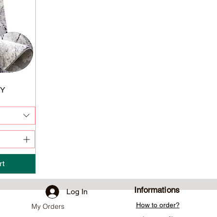
EY
rt
Informations
Log In
How to order?
My Orders