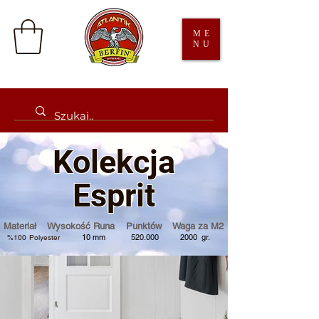
ME
NU
Kolek
cja
Esprit
Materiał Wysokość Runa Punktów Waga za M2
10
mm 520
.000 2000 gr.
%100
Poly
este
r