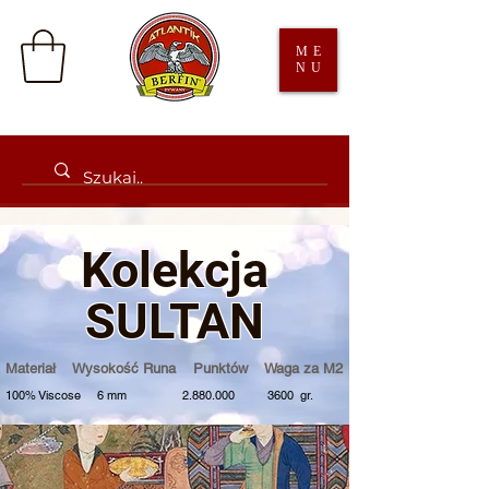
ME
NU
Kolek
cja
SULTAN
Materiał Wysokość Runa Punktów Waga za M2
100% Viscose
6 mm
2.880.000
3600 gr.