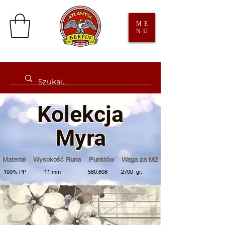
ME
NU
Kolek
cja
Myra
Materiał Wysokość Runa Punktów Waga za M2
100% PP 11 mm 580.608 2700 gr.