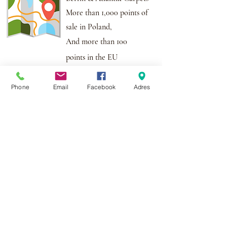
More than 1,000 points of
sale in Poland,
And more than 100
points in the EU
Adres:
Al. Krakowska 2,
Phone
Email
Facebook
Adres
Wola Mrokowska
05-552
NIP:PL1231435968
Contact:
berfin@berfindywany.com
Tel: +48 512 182 240
Godziny Pracy:
Poniedziałek - Piątek:
09.00 - 17.00
Weekendy : Zamknięte
© 2019 BERFIN&ATLANTIK Sp. Z o.o.